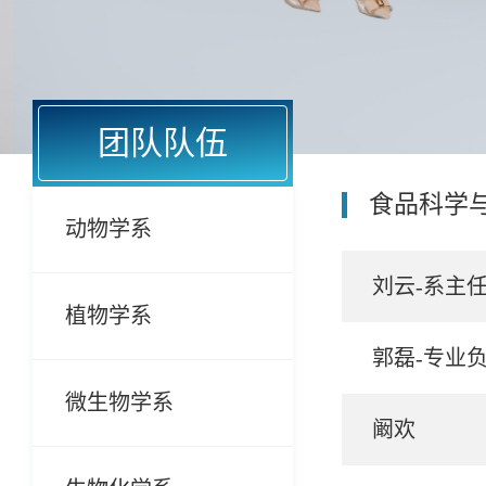
团队队伍
食品科学
动物学系
刘云-系主
植物学系
郭磊-专业
微生物学系
阚欢