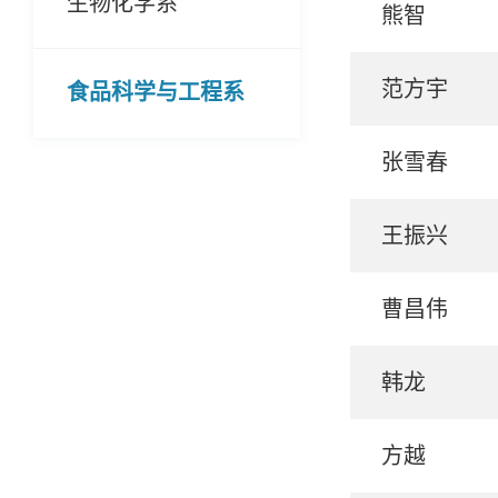
生物化学系
熊智
范方宇
食品科学与工程系
张雪春
王振兴
曹昌伟
韩龙
方越