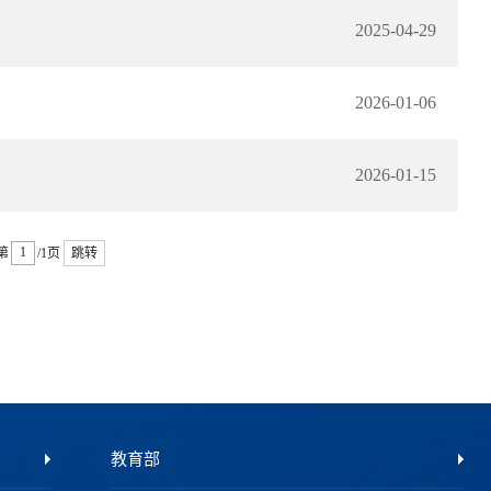
2025-04-29
2026-01-06
2026-01-15
第
/1页
跳转
教育部