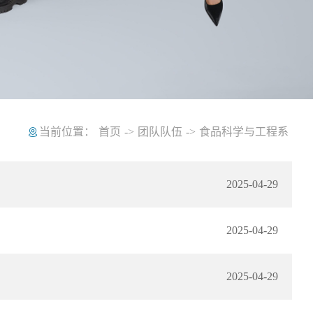
当前位置：
首页
->
团队队伍
->
食品科学与工程系
2025-04-29
2025-04-29
2025-04-29